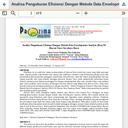
Analisa Pengukuran Efisiensi Dengan Metode Data Envelopment Analysis (Dea) Di Heaven Store Surabaya Barat